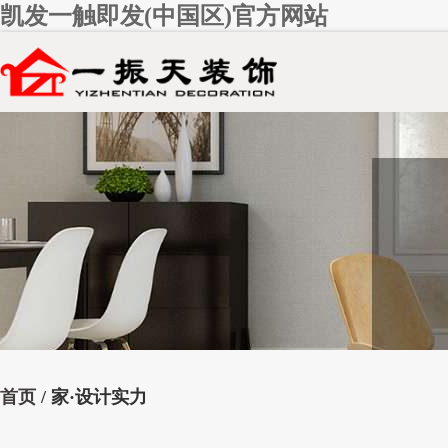
凯发一触即发(中国区)官方网站
装修该花多
你家的装修预算
99552
首页
/ 家
·
设计实力