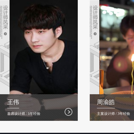
王伟
周渝皓
首席设计师
/
6年经验
主案设计师
/
3年经验