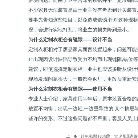
解决问题。而由于业主告知的数据并不一定准确和
不少家具无法装置是由于业主没有考虑到开关装置,
要事先告知这些项目，以免造成遗憾.针对这种现
况，会进行实地打孔，将业主的损失降到最小。
为
什么定制衣柜会有缝隙——设计不当
定制衣柜相对于废品家具而言装置起来，问题可能
止出现因设计缺陷导致受力不均而出现缝隙,错位
建议，即使选择定制衣柜，业主也应该多听从设计
现场发现问题很大，一般都会返厂，更改后重新安
为什么定制衣柜会有缝隙——使用不当
专业人士介绍，家具使用半年后，原本装置合格的
放置不均衡，出现一边轻,一边重导致的;某个抽
些许的变形。不过这些问题都不严重，客服人员上
上一条：
跨年亲朋好友相聚一堂 来场居家