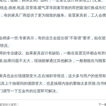
规范，提醒，购买定制产品时，一定要让设计师实地上门丈量。
线盒,插座,电器,背景墙,暖气罩等因素导致的而把吸顶灯换成
状，有的家具厂商提供了更为细致的服务。装置家具前，工人会携
会稍多一些.专家表示，有的业主会提出很"不靠谱"要求，如在
等情况。
师的专业建议。如果家具设计有缺陷，一般在装置完毕都会有所
装;如果问题不太大，现场能够通过其他解决，一般都能在与顾
家具也会出现缝隙变大,左右倾斜等情况，这大多与用户的使用有
屉与其上个抽屉间的缝隙变大，也是抽屉内放的重物太多所致;当
门调节一下五金件的位置即可解决。
飨宴装扮大宴吧！
下一