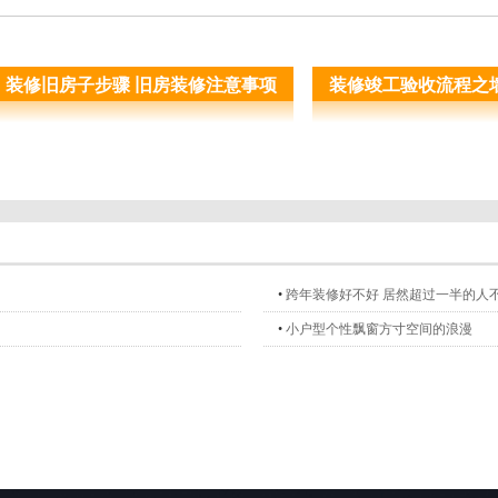
装修旧房子步骤 旧房装修注意事项
装修竣工验收流程之
•
跨年装修好不好 居然超过一半的人
•
小户型个性飘窗方寸空间的浪漫