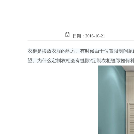
人工费
39780
材料费
59772
杂项费
0
日期：2016-10-21
今天已有86位业主获取了装修报价
衣柜是摆放衣服的地方。有时候由于位置限制问题
望。为什么定制衣柜会有缝隙?定制衣柜缝隙如何补