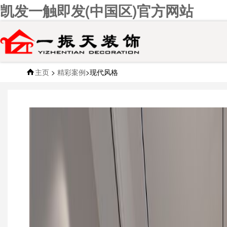
凯发一触即发(中国区)官方网站
主页
>
精彩案例
>现代风格
装修该花多
你家的装修预算
99552